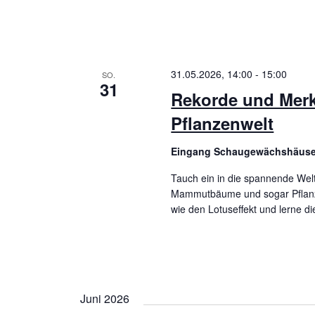
e
c
r
h
a
n
t
31.05.2026, 14:00
-
15:00
SO.
31
s
Rekorde und Merk
e
t
Pflanzenwelt
n
a
Eingang Schaugewächshäus
l
,
t
Tauch ein in die spannende Wel
N
Mammutbäume und sogar Pflanzen
u
wie den Lotuseffekt und lerne d
n
a
g
v
e
i
n
Juni 2026
S
g