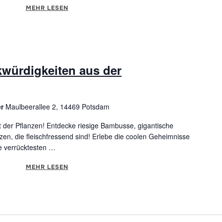
MEHR
ÜBER "SHAKESPEARE IM GARTEN"
LESEN
würdigkeiten aus der
er
Maulbeerallee 2, 14469 Potsdam
t der Pflanzen! Entdecke riesige Bambusse, gigantische
, die fleischfressend sind! Erlebe die coolen Geheimnisse
ie verrücktesten …
MEHR
ÜBER "REKORDE UND MERKWÜRDIGKEITEN AUS DE
LESEN