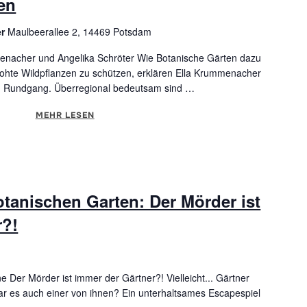
en
er
Maulbeerallee 2, 14469 Potsdam
enacher und Angelika Schröter Wie Botanische Gärten dazu
ohte Wildpflanzen zu schützen, erklären Ella Krummenacher
em Rundgang. Überregional bedeutsam sind …
MEHR
ÜBER "SIND SIE NOCH ZU RETTEN? – WILDPFLANZ
LESEN
tanischen Garten: Der Mörder ist
r?!
Der Mörder ist immer der Gärtner?! Vielleicht... Gärtner
ar es auch einer von ihnen? Ein unterhaltsames Escapespiel