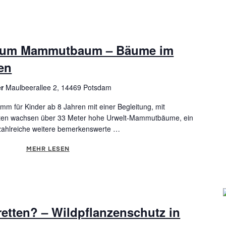
 zum Mammutbaum – Bäume im
en
er
Maulbeerallee 2, 14469 Potsdam
m für Kinder ab 8 Jahren mit einer Begleitung, mit
ten wachsen über 33 Meter hohe Urwelt-Mammutbäume, ein
zahlreiche weitere bemerkenswerte …
MEHR
ÜBER "VOM GINKGO BIS ZUM MAMMUTBAUM – BÄU
LESEN
retten? – Wildpflanzenschutz in