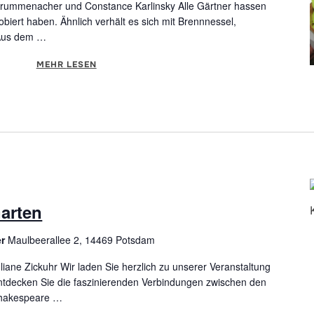
a Krummenacher und Constance Karlinsky Alle Gärtner hassen
robiert haben. Ähnlich verhält es sich mit Brennnessel,
Aus dem …
MEHR
ÜBER "WIESENSCHAUM UND WUNDERLAUCH"
LESEN
arten
er
Maulbeerallee 2, 14469 Potsdam
ane Zickuhr Wir laden Sie herzlich zu unserer Veranstaltung
ntdecken Sie die faszinierenden Verbindungen zwischen den
Shakespeare …