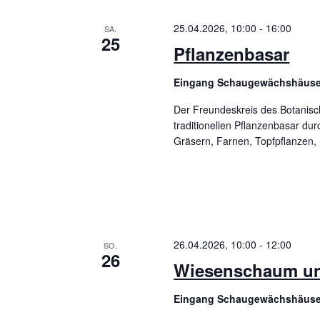
h
u
t
l
m
25.04.2026, 10:00
-
16:00
SA.
25
ü
w
Pflanzenbasar
a
s
ä
Eingang Schaugewächshäus
l
s
h
Der Freundeskreis des Botanisc
e
l
t
traditionellen Pflanzenbasar du
l
e
Gräsern, Farnen, Topfpflanzen
u
w
n
n
o
.
r
g
t
e
e
26.04.2026, 10:00
-
12:00
SO.
26
i
n
Wiesenschaum u
n
S
Eingang Schaugewächshäus
g