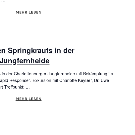
m …
MEHR
ÜBER "ESCAPESPIEL IM BOTANISCHEN GARTEN: DE
LESEN
n Springkrauts in der
 Jungfernheide
 in der Charlottenburger Jungfernheide mit Bekämpfung im
pid Response". Exkursion mit Charlotte Keyßer, Dr. Uwe
rt Treffpunkt: …
MEHR
ÜBER "BESUCH DES BUNTEN SPRINGKRAUTS IN DE
LESEN