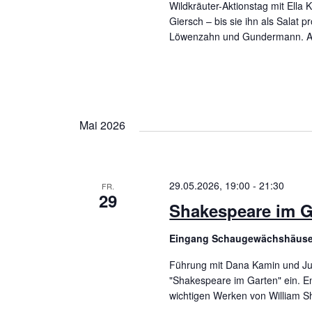
u
e
Wildkräuter-Aktionstag mit Ell
Giersch – bis sie ihn als Salat p
b
c
Löwenzahn und Gundermann. 
e
h
n
.
e
S
u
Mai 2026
u
n
c
h
d
29.05.2026, 19:00
-
21:30
FR.
e
29
Shakespeare im G
A
n
a
n
Eingang Schaugewächshäus
c
Führung mit Dana Kamin und Juli
s
h
"Shakespeare im Garten" ein. E
wichtigen Werken von William 
i
V