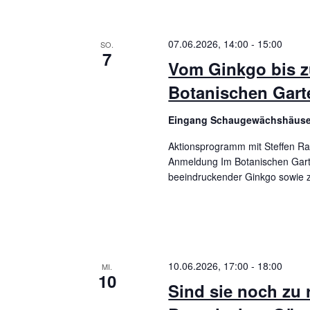
c
a
h
07.06.2026, 14:00
-
15:00
SO.
l
t
7
Vom Ginkgo bis
ü
i
Botanischen Gart
s
o
s
Eingang Schaugewächshäus
e
n
Aktionsprogramm mit Steffen Ram
l
Anmeldung Im Botanischen Gar
w
beeindruckender Ginkgo sowie 
o
r
t
.
10.06.2026, 17:00
-
18:00
MI.
10
Sind sie noch zu 