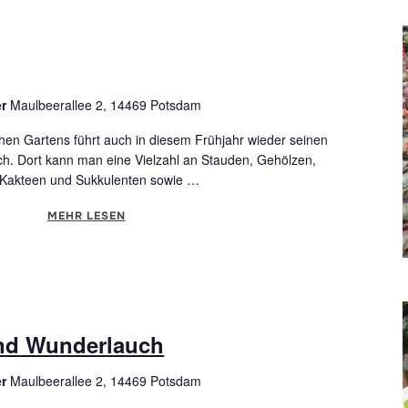
er
Maulbeerallee 2, 14469 Potsdam
hen Gartens führt auch in diesem Frühjahr wieder seinen
rch. Dort kann man eine Vielzahl an Stauden, Gehölzen,
, Kakteen und Sukkulenten sowie …
MEHR
ÜBER "PFLANZENBASAR"
LESEN
nd Wunderlauch
er
Maulbeerallee 2, 14469 Potsdam