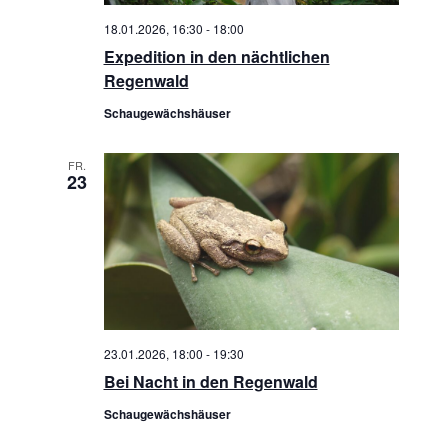
a
t
e
18.01.2026, 16:30
-
18:00
u
n
Expedition in den nächtlichen
l
Regenwald
n
.
t
Schaugewächshäuser
g
u
A
FR.
23
n
n
s
g
i
e
c
n
h
t
S
23.01.2026, 18:00
-
19:30
e
Bei Nacht in den Regenwald
u
n
Schaugewächshäuser
c