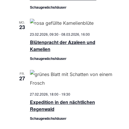
h
Schaugewächshäuser
t
MO.
e
23
23.02.2026, 09:30
-
08.03.2026, 16:00
n
Blütenpracht der Azaleen und
,
Kamelien
Schaugewächshäuser
N
a
FR.
27
v
27.02.2026, 18:00
-
19:30
i
Expedition in den nächtlichen
Regenwald
g
Schaugewächshäuser
a