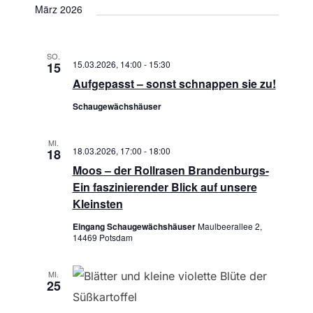
März 2026
t
i
SO.
15.03.2026, 14:00
-
15:30
15
o
Aufgepasst – sonst schnappen sie zu!
n
Schaugewächshäuser
MI.
18.03.2026, 17:00
-
18:00
18
Moos – der Rollrasen Brandenburgs-
Ein faszinierender Blick auf unsere
Kleinsten
Eingang Schaugewächshäuser
Maulbeerallee 2,
14469 Potsdam
MI.
25