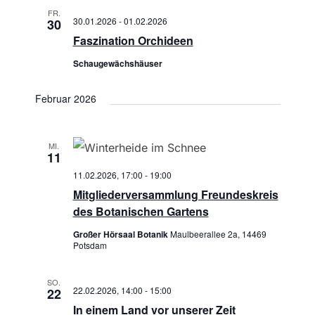
-
FR.
h
N
30.01.2026
-
01.02.2026
30
Faszination Orchideen
a
e
Schaugewächshäuser
v
u
i
Februar 2026
n
g
a
d
MI.
11
t
A
11.02.2026, 17:00
-
19:00
i
Mitgliederversammlung Freundeskreis
n
o
des Botanischen Gartens
s
n
Großer Hörsaal Botanik
Maulbeerallee 2a, 14469
Potsdam
i
SO.
c
22.02.2026, 14:00
-
15:00
22
In einem Land vor unserer Zeit