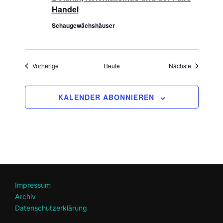
Handel
Schaugewächshäuser
Veranstaltungen
Veranstaltu
Vorherige
Heute
Nächste
KALENDER ABONNIEREN
Impressum
Archiv
Datenschutzerklärung