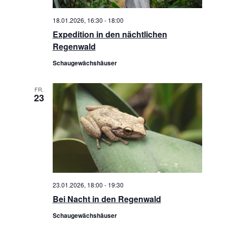
l
a
t
e
18.01.2026, 16:30
-
18:00
u
n
Expedition in den nächtlichen
l
Regenwald
n
.
t
Schaugewächshäuser
g
u
A
FR.
23
n
n
s
g
i
e
c
n
h
t
S
23.01.2026, 18:00
-
19:30
e
Bei Nacht in den Regenwald
u
n
Schaugewächshäuser