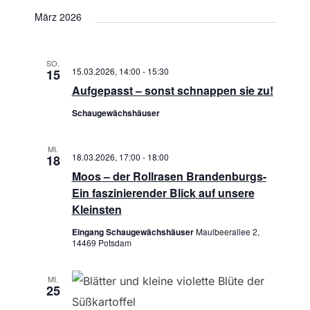
März 2026
t
i
SO.
15.03.2026, 14:00
-
15:30
15
o
Aufgepasst – sonst schnappen sie zu!
n
Schaugewächshäuser
MI.
18.03.2026, 17:00
-
18:00
18
Moos – der Rollrasen Brandenburgs-
Ein faszinierender Blick auf unsere
Kleinsten
Eingang Schaugewächshäuser
Maulbeerallee 2,
14469 Potsdam
MI.
25