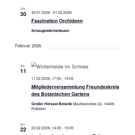
c
-
FR.
h
N
30.01.2026
-
01.02.2026
30
Faszination Orchideen
a
e
Schaugewächshäuser
v
u
i
Februar 2026
n
g
a
d
MI.
11
t
A
11.02.2026, 17:00
-
19:00
i
Mitgliederversammlung Freundeskreis
n
o
des Botanischen Gartens
s
n
Großer Hörsaal Botanik
Maulbeerallee 2a, 14469
Potsdam
i
SO.
c
22.02.2026, 14:00
-
15:00
22