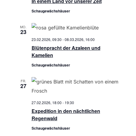
In einem Land vor unserer Zeit
h
Schaugewächshäuser
t
MO.
e
23
23.02.2026, 09:30
-
08.03.2026, 16:00
n
Blütenpracht der Azaleen und
,
Kamelien
Schaugewächshäuser
N
a
FR.
27
v
27.02.2026, 18:00
-
19:30
i
Expedition in den nächtlichen
Regenwald
g
Schaugewächshäuser
a