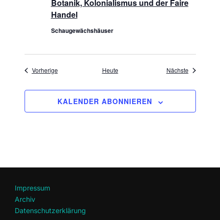
Botanik, Kolonialismus und der Faire
Handel
Schaugewächshäuser
Veranstaltungen
Veranstaltu
Vorherige
Heute
Nächste
KALENDER ABONNIEREN
Impressum
Archiv
Datenschutzerklärung