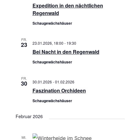
-
Expedition in den nächtlichen
h
N
Regenwald
a
e
Schaugewächshäuser
v
u
FR.
i
23.01.2026, 18:00
-
19:30
23
n
g
Bei Nacht in den Regenwald
a
d
Schaugewächshäuser
t
A
FR.
i
30.01.2026
-
01.02.2026
30
n
Faszination Orchideen
o
s
Schaugewächshäuser
n
i
Februar 2026
c
MI.