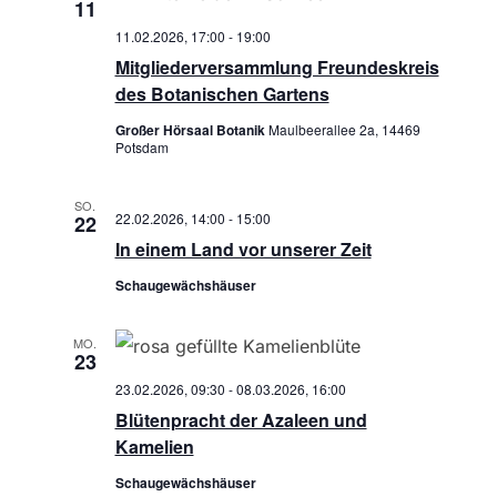
h
11
11.02.2026, 17:00
-
19:00
t
Mitgliederversammlung Freundeskreis
des Botanischen Gartens
e
Großer Hörsaal Botanik
Maulbeerallee 2a, 14469
n
Potsdam
,
SO.
22.02.2026, 14:00
-
15:00
22
N
In einem Land vor unserer Zeit
a
Schaugewächshäuser
v
MO.
23
i
23.02.2026, 09:30
-
08.03.2026, 16:00
Blütenpracht der Azaleen und
g
Kamelien
a
Schaugewächshäuser