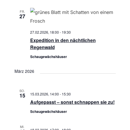
t
FR.
27
i
o
27.02.2026, 18:00
-
19:30
Expedition in den nächtlichen
n
Regenwald
Schaugewächshäuser
März 2026
SO.
15.03.2026, 14:00
-
15:30
15
Aufgepasst – sonst schnappen sie zu!
Schaugewächshäuser
MI.
18.03.2026, 17:00
-
18:00