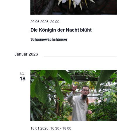
a
t
e
u
n
l
29.06.2026, 20:00
n
.
t
Die Königin der Nacht blüht
g
Schaugewächshäuser
u
A
n
n
Januar 2026
s
g
i
SO.
18
e
c
n
h
t
S
e
u
n
c
18.01.2026, 16:30
-
18:00