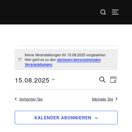
Zum
Suchen
Inhalt
SEITEN
nach:
springen
Veranstaltungen
Keine Veranstaltungen für 15.08.2025 vorgesehen.
für
Hier geht es zu den
nächsten bevorstehenden
H
Veranstaltungen
.
i
15.08.2025
n
w
15.08.2025
V
V
SUCHE
e
TAG
i
e
D
s
e
a
r
Vorheriger Tag
Nächster Tag
r
t
a
u
a
KALENDER ABONNIEREN
n
m
s
n