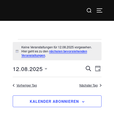
Zum
Suchen
Inhalt
SEITEN
nach:
springen
Veranstaltungen
Keine Veranstaltungen für 12.08.2025 vorgesehen.
für
Hier geht es zu den
nächsten bevorstehenden
H
Veranstaltungen
.
i
12.08.2025
n
w
12.08.2025
V
V
SUCHE
e
TAG
i
D
e
s
e
a
r
Vorheriger Tag
Nächster Tag
r
t
a
u
a
KALENDER ABONNIEREN
n
m
s
n