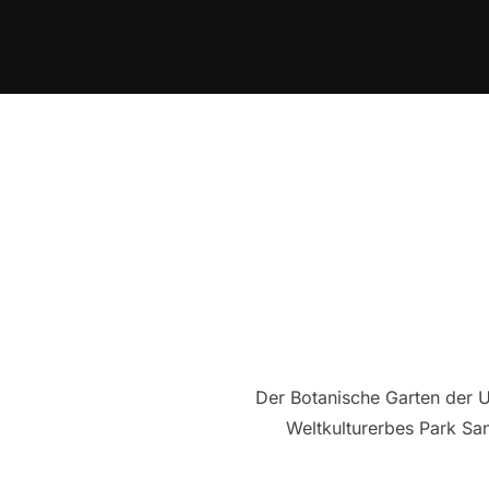
Zum
Inhalt
springen
Der Botanische Garten der U
Weltkulturerbes Park San