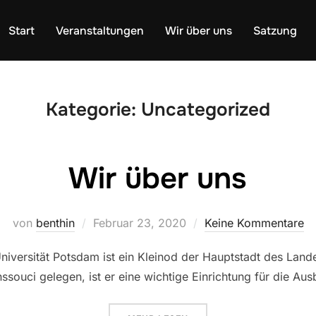
Start
Veranstaltungen
Wir über uns
Satzung
Kategorie:
Uncategorized
Wir über uns
Veröffentlicht
von
benthin
Februar 23, 2020
Keine Kommentare
am
niversität Potsdam ist ein Kleinod der Hauptstadt des Land
ssouci gelegen, ist er eine wichtige Einrichtung für die A